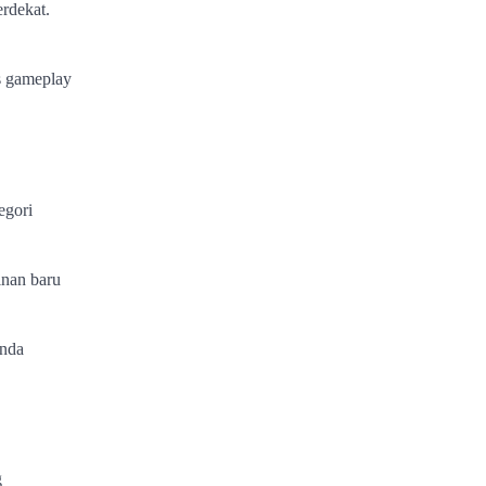
rdekat.
s gameplay
egori
inan baru
Anda
g