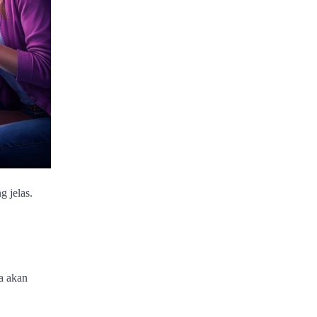
 jelas.
a akan