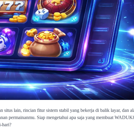
 lain, rincian fitur sistem stabil yang bekerja di balik layar, dan a
manan permainanmu. Siap mengetahui apa saja yang membuat WADUK
-hari?