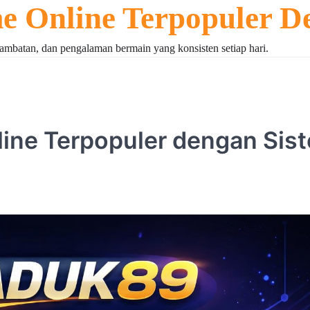
Online Terpopuler Den
ambatan, dan pengalaman bermain yang konsisten setiap hari.
ne Terpopuler dengan Sis