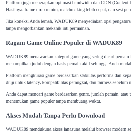
Platform juga menerapkan optimasi bandwidth dan CDN (Content Del
Hasilnya: frame drop minim, matchmaking lebih cepat, dan sesi per
Jika koneksi Anda lemah, WADUK89 menyediakan opsi pengaturan 
tanpa mengorbankan mekanik inti permainan.
Ragam Game Online Populer di WADUK89
WADUK89 menawarkan kategori game yang sering dicari pemain In
menampilkan judul dengan basis pemain aktif sehingga Anda mud
Platform mengkurasi game berdasarkan stabilitas performa dan kepa
diuji untuk latency, kompatibilitas perangkat, dan fairness sebelum 
Anda dapat mencari game berdasarkan genre, jumlah pemain, atau t
menemukan game populer tanpa membuang waktu.
Akses Mudah Tanpa Perlu Download
WADUK89 mendukung akses langsung melalui browser modern sehi