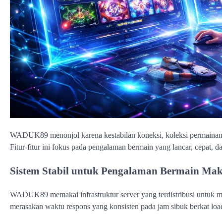
WADUK89 menonjol karena kestabilan koneksi, koleksi permainan p
Fitur-fitur ini fokus pada pengalaman bermain yang lancar, cepat, 
Sistem Stabil untuk Pengalaman Bermain Ma
WADUK89 memakai infrastruktur server yang terdistribusi untuk me
merasakan waktu respons yang konsisten pada jam sibuk berkat loa