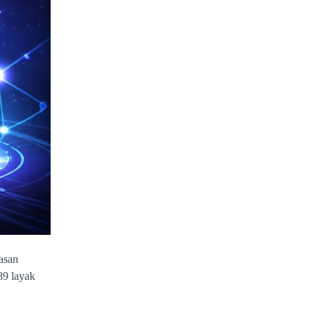
lasan
89 layak