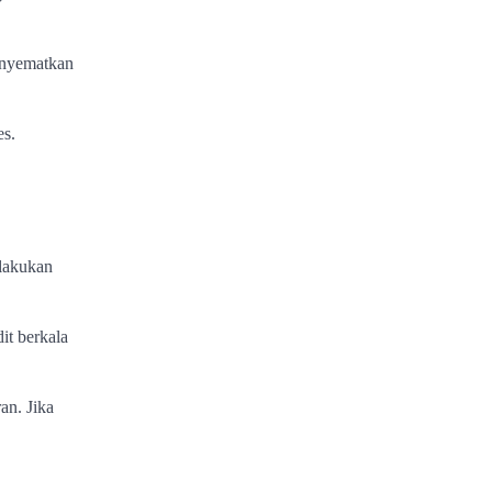
enyematkan
es.
elakukan
it berkala
an. Jika