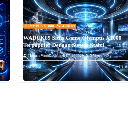
OLYMPUS X1000
WADUK89
WADUK89 Situs Game Olympus X1000
Terpopuler Dengan Sistem Stabil
Thomas Wood
March 27, 2026
515 Views
s
Kamu akan menemukan apa yang membuat WADUK89 c
Read More
ad
8
jadi pilihan utama untuk bermain Olympus X1000: platfor
menggabungkan akses ke…